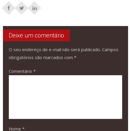
Deixe um comentário
O seu endereço de e-mail não será publicado.
Campos
obrigatórios são marcados com
*
Comentário
*
Nome
*