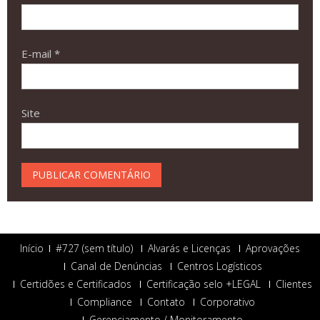
E-mail
*
Site
Início
#727 (sem título)
Alvarás e Licenças
Aprovações
Canal de Denúncias
Centros Logísticos
Certidões e Certificados
Certificação selo +LEGAL
Clientes
Compliance
Contato
Corporativo
Gerenciamento / Monitoramento