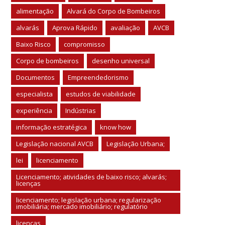
alimentação
Alvará do Corpo de Bombeiros
alvarás
Aprova Rápido
avaliação
AVCB
Baixo Risco
compromisso
Corpo de bombeiros
desenho universal
Documentos
Empreendedorismo
especialista
estudos de viabilidade
experiência
Indústrias
informação estratégica
know how
Legislação nacional AVCB
Legislação Urbana;
lei
licenciamento
Licenciamento; atividades de baixo risco; alvarás;
licenças
licenciamento; legislação urbana; regularização
imobiliária; mercado imobiliário; regulatório
licenças