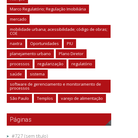
Marco Regulatório; Regulação Imobiliária
mercado
mobilidade urbana; acessibilidade; código de obras;
COE
naxtra
Oportunidades
PIU
planejamento urbano
Plano Diretor
processos
regularização
regulatório
saúde
sistema
software de gerenciamento e monitoramento de
processos
São Paulo
Templos
varejo de alimentação
Páginas
#727 (sem título)