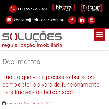
(11) 99572-7023
contato@solucoesri.com.br
Documentos
Tudo o que você precisa saber sobre:
como obter o alvará de funcionamento
para imóveis de baixo risco?
Posted on
8 de março de 2017