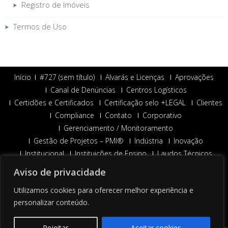
Registro de Imóveis
Termos de Uso
Início
#727 (sem título)
Alvarás e Licenças
Aprovações
Canal de Denúncias
Centros Logísticos
Certidões e Certificados
Certificação selo +LEGAL
Clientes
Compliance
Contato
Corporativo
Gerenciamento / Monitoramento
Gestão de Projetos – PMI®
Indústria
Inovação
Institucional
Instituições de Ensino
Laudos Técnicos
NAXTRA
Nossa Missão
O que fazemos?
Onde atuamos
Aviso de privacidade
Organização
Pedido de Proposta
Utilizamos cookies para oferecer melhor experiência e
POLÍTICA PRIVACIDADE DE DADOS
Pró-Ética
personalizar conteúdo.
Redes de Varejo
Registro de Imóveis
Saúde
Segmentos
Serviços
Shoppings Centers
Sobre nós
Termos de Uso
Rejeitar
Aceitar cookies