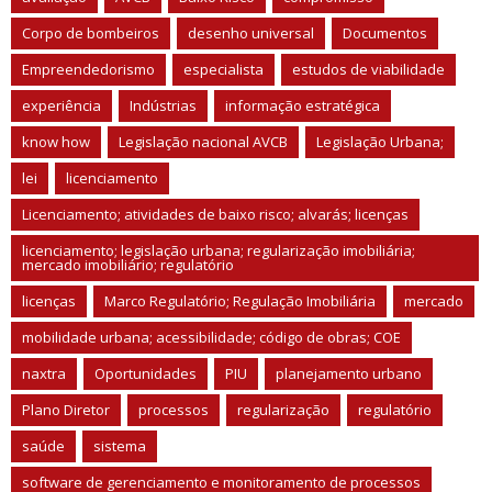
Corpo de bombeiros
desenho universal
Documentos
Empreendedorismo
especialista
estudos de viabilidade
experiência
Indústrias
informação estratégica
know how
Legislação nacional AVCB
Legislação Urbana;
lei
licenciamento
Licenciamento; atividades de baixo risco; alvarás; licenças
licenciamento; legislação urbana; regularização imobiliária;
mercado imobiliário; regulatório
licenças
Marco Regulatório; Regulação Imobiliária
mercado
mobilidade urbana; acessibilidade; código de obras; COE
naxtra
Oportunidades
PIU
planejamento urbano
Plano Diretor
processos
regularização
regulatório
saúde
sistema
software de gerenciamento e monitoramento de processos