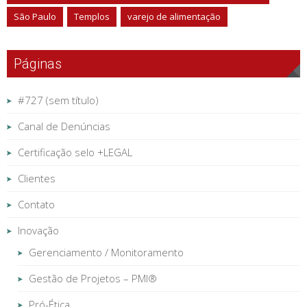
São Paulo
Templos
varejo de alimentação
Páginas
#727 (sem título)
Canal de Denúncias
Certificação selo +LEGAL
Clientes
Contato
Inovação
Gerenciamento / Monitoramento
Gestão de Projetos – PMI®
Pró-Ética