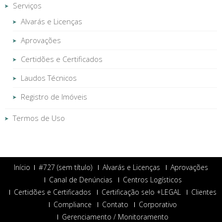
Serviços
Alvarás e Licenças
Aprovações
Certidões e Certificados
Laudos Técnicos
Registro de Imóveis
Termos de Uso
Início
#727 (sem título)
Alvarás e Licenças
Aprovações
Canal de Denúncias
Centros Logísticos
Certidões e Certificados
Certificação selo +LEGAL
Clientes
Compliance
Contato
Corporativo
Gerenciamento / Monitoramento