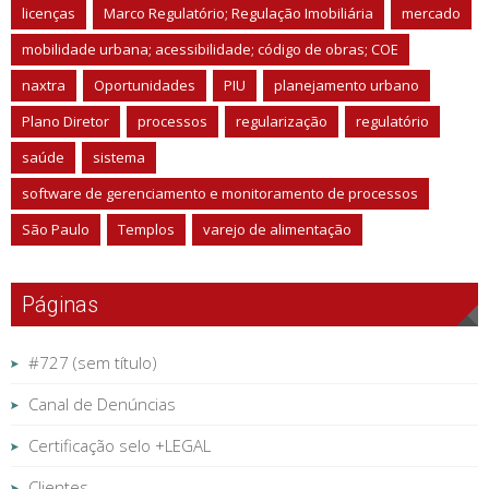
licenças
Marco Regulatório; Regulação Imobiliária
mercado
mobilidade urbana; acessibilidade; código de obras; COE
naxtra
Oportunidades
PIU
planejamento urbano
Plano Diretor
processos
regularização
regulatório
saúde
sistema
software de gerenciamento e monitoramento de processos
São Paulo
Templos
varejo de alimentação
Páginas
#727 (sem título)
Canal de Denúncias
Certificação selo +LEGAL
Clientes