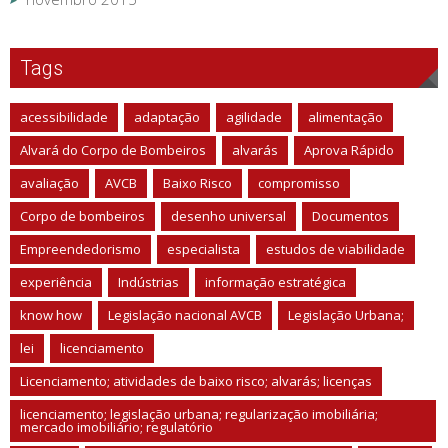
Tags
acessibilidade
adaptação
agilidade
alimentação
Alvará do Corpo de Bombeiros
alvarás
Aprova Rápido
avaliação
AVCB
Baixo Risco
compromisso
Corpo de bombeiros
desenho universal
Documentos
Empreendedorismo
especialista
estudos de viabilidade
experiência
Indústrias
informação estratégica
know how
Legislação nacional AVCB
Legislação Urbana;
lei
licenciamento
Licenciamento; atividades de baixo risco; alvarás; licenças
licenciamento; legislação urbana; regularização imobiliária;
mercado imobiliário; regulatório