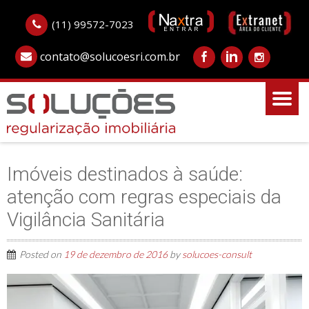
(11) 99572-7023
contato@solucoesri.com.br
Imóveis destinados à saúde:
atenção com regras especiais da
Vigilância Sanitária
Posted on
19 de dezembro de 2016
by
solucoes-consult