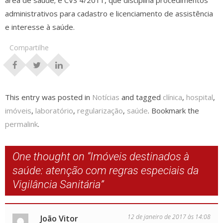
área de saúde; e CVS 4/2011, que disciplina procedimentos
administrativos para cadastro e licenciamento de assistência
e interesse à saúde.
Compartilhe
This entry was posted in
Notícias
and tagged
clínica
,
hospital
,
imóveis
,
laboratório
,
regularização
,
saúde
. Bookmark the
permalink
.
One thought on “
Imóveis destinados à
saúde: atenção com regras especiais da
Vigilância Sanitária
”
12 de janeiro de 2017 às 14:08
João Vitor